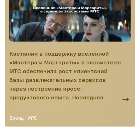
Кампания в поддержку вселенной
«Мастера и Маргариты» в экосистеме
МТС обеспечила рост клиентской
базы развлекательных сервисов
через построение кросс-
продуктового опыта. Последняя
экранизация «Мастера и Маргариты»
стала одним из самых ожидаемых
Бренд - МТС
фильмов 2024 года, а великий роман
М.Булгакова остается самым